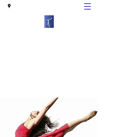
Claire de PIERREFEU
Psychopraticienne
Gestalt-Relaxothérapie analytique
Senlis
cdepierrefeu@sfr.fr
06 12 75 32 51