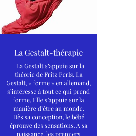
La Gestalt-thérapie
La Gestalt s’appuie sur la
théorie de Fritz Perls. La
Gestalt, « forme » en allemand,
s’intéresse à tout ce qui prend
forme. Elle s’appuie sur la
manière d’être au monde.
Dès sa conception, le bébé
éprouve des sensations. A sa
naissance, les premiers