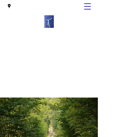
Claire de PIERREFEU
Psychopraticienne
Gestalt-Relaxothérapie analytique
Senlis
cdepierrefeu@sfr.fr
06 12 75 32 51